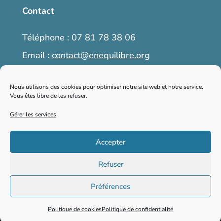
Contact
Téléphone : 07 81 78 38 06
Email :
contact@enequilibre.org
6, place Martin Bret, 04300 Forcalquier
Nous utilisons des cookies pour optimiser notre site web et notre service.
Vous êtes libre de les refuser.
Prendre rendez-vous
Gérer les services
Accepter
2026 © enequilibre.org – Tous droits
Refuser
réservés
Préférences
Vos données personnelles
Politique de cookies
Politique de confidentialité