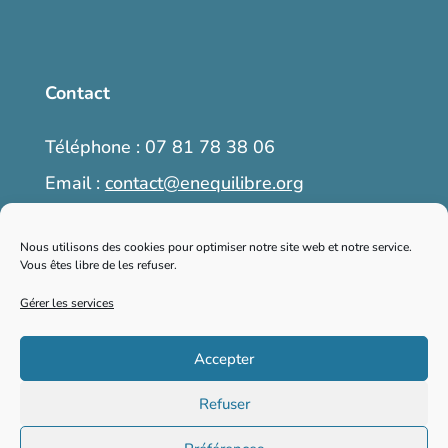
Contact
Téléphone : 07 81 78 38 06
Email :
contact@enequilibre.org
6, place Martin Bret, 04300 Forcalquier
Nous utilisons des cookies pour optimiser notre site web et notre service.
Vous êtes libre de les refuser.
Prendre rendez-vous
Gérer les services
Accepter
2026 © enequilibre.org – Tous droits
Refuser
réservés