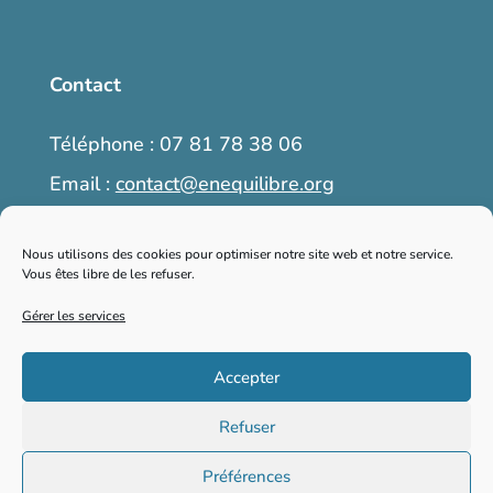
Contact
Téléphone : 07 81 78 38 06
Email :
contact@enequilibre.org
6, place Martin Bret, 04300 Forcalquier
Nous utilisons des cookies pour optimiser notre site web et notre service.
Vous êtes libre de les refuser.
Prendre rendez-vous
Gérer les services
Accepter
2026 © enequilibre.org – Tous droits
Refuser
réservés
Préférences