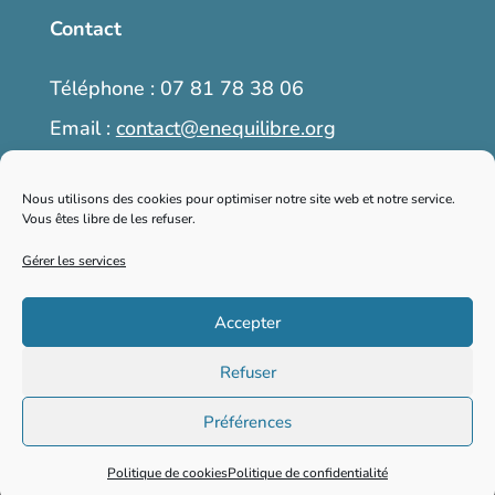
Contact
Téléphone : 07 81 78 38 06
Email :
contact@enequilibre.org
6, place Martin Bret, 04300 Forcalquier
Nous utilisons des cookies pour optimiser notre site web et notre service.
Vous êtes libre de les refuser.
Prendre rendez-vous
Gérer les services
Accepter
2026 © enequilibre.org – Tous droits
Refuser
réservés
Préférences
Vos données personnelles
Politique de cookies
Politique de confidentialité