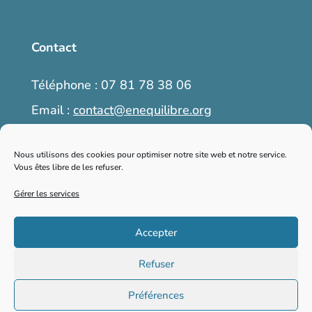
Contact
Téléphone : 07 81 78 38 06
Email :
contact@enequilibre.org
6, place Martin Bret, 04300 Forcalquier
Nous utilisons des cookies pour optimiser notre site web et notre service.
Vous êtes libre de les refuser.
Prendre rendez-vous
Gérer les services
Accepter
2026 © enequilibre.org – Tous droits
Refuser
réservés
Préférences