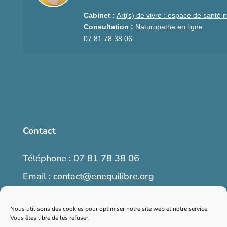
Cabinet :
Art(s) de vivre : espace de santé n
Consultation :
Naturopathe en ligne
07 81 78 38 06
Contact
Téléphone : 07 81 78 38 06
Email :
contact@enequilibre.org
6, place Martin Bret, 04300 Forcalquier
Nous utilisons des cookies pour optimiser notre site web et notre service.
Vous êtes libre de les refuser.
Prendre rendez-vous